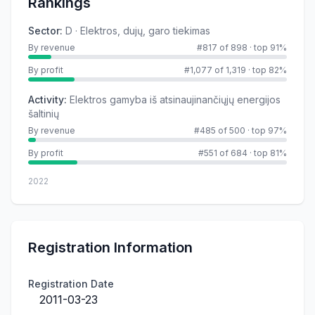
Rankings
Sector
:
D · Elektros, dujų, garo tiekimas
By revenue
#817 of 898
·
top 91%
By profit
#1,077 of 1,319
·
top 82%
Activity
:
Elektros gamyba iš atsinaujinančiųjų energijos
šaltinių
By revenue
#485 of 500
·
top 97%
By profit
#551 of 684
·
top 81%
2022
Registration Information
Registration Date
2011-03-23