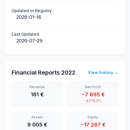
Updated in Registry
2026-01-16
Last Updated
2026-07-29
Financial Reports
2022
View history
→
Revenue
Net Profit
161 €
−7 695 €
-4779.5%
Assets
Equity
9 005 €
−17 287 €