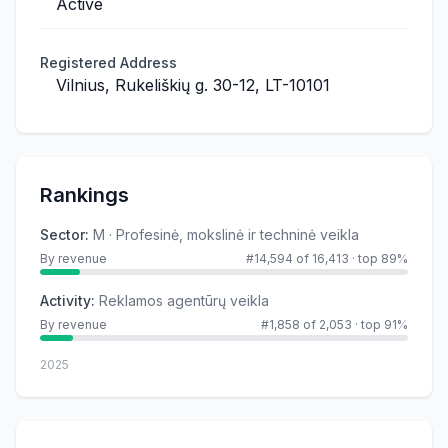
Active
Registered Address
Vilnius, Rukeliškių g. 30-12, LT-10101
Rankings
Sector
:
M · Profesinė, mokslinė ir techninė veikla
By revenue
#14,594 of 16,413
·
top 89%
Activity
:
Reklamos agentūrų veikla
By revenue
#1,858 of 2,053
·
top 91%
2025