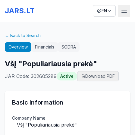
JARS.LT
EN
← Back to Search
Overview
Financials
SODRA
VšĮ "Populiariausia prekė"
JAR Code
:
302605289
Active
Download PDF
Basic Information
Company Name
VšĮ "Populiariausia prekė"