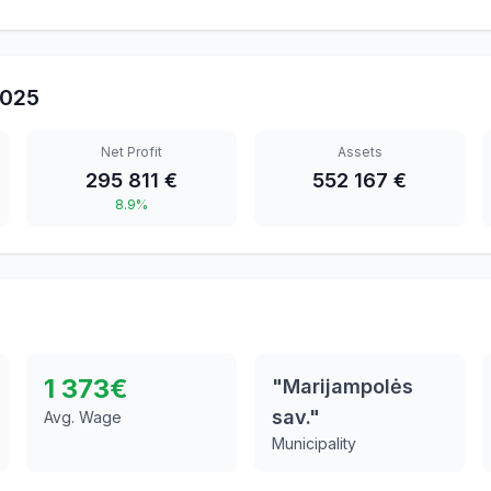
025
Net Profit
Assets
295 811 €
552 167 €
8.9%
1 373
€
"Marijampolės
sav."
Avg. Wage
Municipality