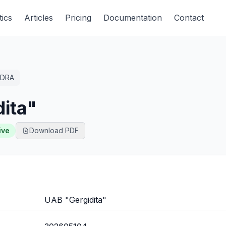
tics
Articles
Pricing
Documentation
Contact
DRA
ita"
ive
Download PDF
UAB "Gergidita"