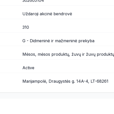
302605104
Uždaroji akcinė bendrovė
310
G - Didmeninė ir mažmeninė prekyba
Mėsos, mėsos produktų, žuvų ir žuvų produkt
Active
Marijampolė, Draugystės g. 14A-4, LT-68261