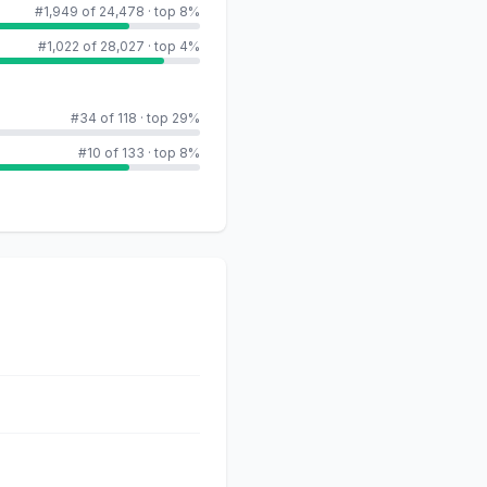
#1,949 of 24,478
·
top 8%
#1,022 of 28,027
·
top 4%
#34 of 118
·
top 29%
#10 of 133
·
top 8%