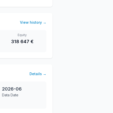
View history
→
Equity
318 647 €
Details
→
2026-06
Data Date