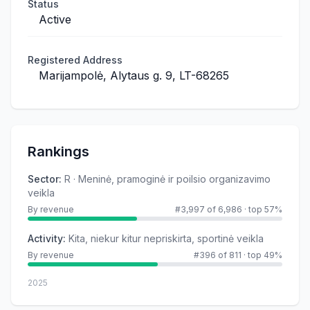
Status
Active
Registered Address
Marijampolė, Alytaus g. 9, LT-68265
Rankings
Sector
:
R · Meninė, pramoginė ir poilsio organizavimo
veikla
By revenue
#3,997 of 6,986
·
top 57%
Activity
:
Kita, niekur kitur nepriskirta, sportinė veikla
By revenue
#396 of 811
·
top 49%
2025