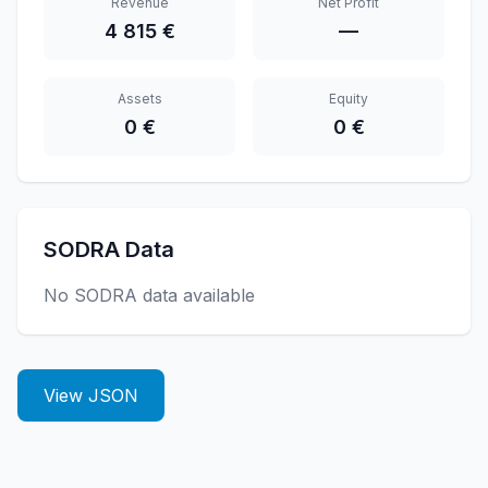
Revenue
Net Profit
4 815 €
—
Assets
Equity
0 €
0 €
SODRA Data
No SODRA data available
View JSON