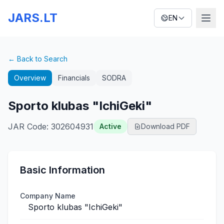
JARS.LT
EN
← Back to Search
Overview
Financials
SODRA
Sporto klubas "IchiGeki"
JAR Code
:
302604931
Active
Download PDF
Basic Information
Company Name
Sporto klubas "IchiGeki"