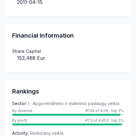
2011-04-15
Financial Information
Share Capital
153,488 Eur
Rankings
Sector
:
I · Apgyvendinimo ir maitinimo paslaugų veikla
By revenue
#139 of 4,115
·
top 3%
By profit
#73 of 4,653
·
top 2%
Activity
:
Restoranų veikla