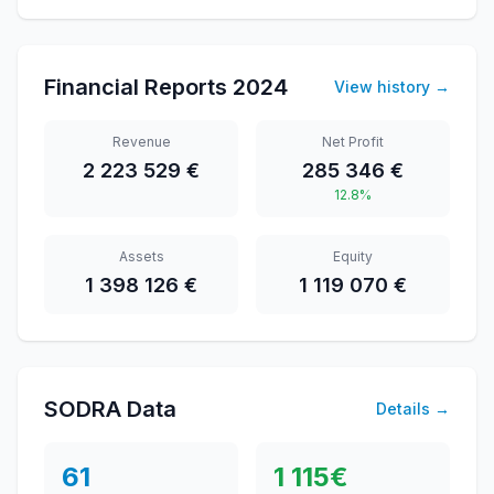
Financial Reports
2024
View history
→
Revenue
Net Profit
2 223 529 €
285 346 €
12.8%
Assets
Equity
1 398 126 €
1 119 070 €
SODRA Data
Details
→
61
1 115
€