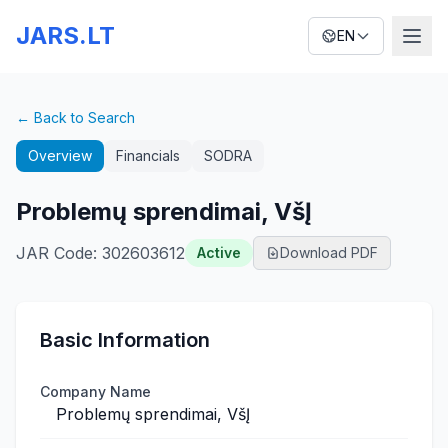
JARS.LT
EN
← Back to Search
Overview
Financials
SODRA
Problemų sprendimai, VšĮ
JAR Code
:
302603612
Active
Download PDF
Basic Information
Company Name
Problemų sprendimai, VšĮ