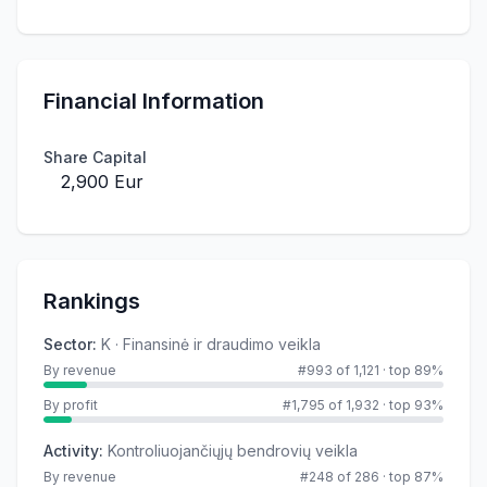
Financial Information
Share Capital
2,900 Eur
Rankings
Sector
:
K · Finansinė ir draudimo veikla
By revenue
#993 of 1,121
·
top 89%
By profit
#1,795 of 1,932
·
top 93%
Activity
:
Kontroliuojančiųjų bendrovių veikla
By revenue
#248 of 286
·
top 87%