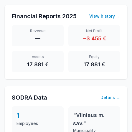
Financial Reports
2025
View history
→
Revenue
Net Profit
—
−3 455 €
Assets
Equity
17 881 €
17 881 €
SODRA Data
Details
→
1
"Vilniaus m.
sav."
Employees
Municipality