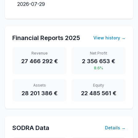
2026-07-29
Financial Reports
2025
View history
→
Revenue
Net Profit
27 466 292 €
2 356 653 €
8.6%
Assets
Equity
28 201 386 €
22 485 561 €
SODRA Data
Details
→