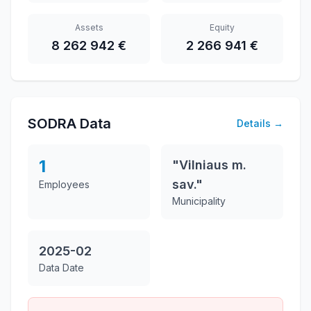
Assets
Equity
8 262 942 €
2 266 941 €
SODRA Data
Details
→
1
"Vilniaus m.
sav."
Employees
Municipality
2025-02
Data Date