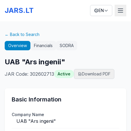
JARS.LT
EN
← Back to Search
Overview
Financials
SODRA
UAB "Ars ingenii"
JAR Code
:
302602713
Active
Download PDF
Basic Information
Company Name
UAB "Ars ingenii"