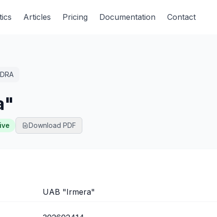
tics
Articles
Pricing
Documentation
Contact
DRA
a"
ive
Download PDF
UAB "Irmera"