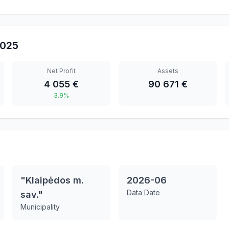
025
Net Profit
Assets
4 055 €
90 671 €
3.9%
"Klaipėdos m.
2026-06
Data Date
sav."
Municipality