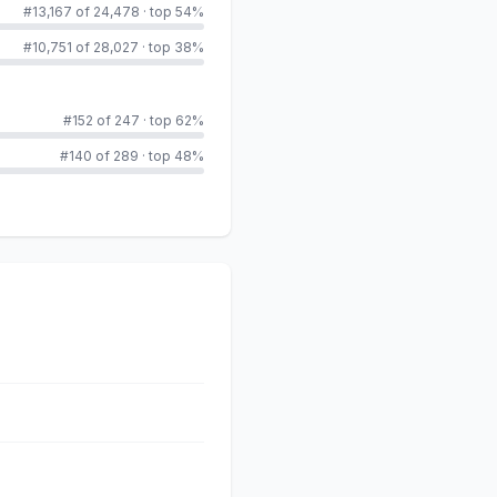
#13,167 of 24,478
·
top 54%
#10,751 of 28,027
·
top 38%
#152 of 247
·
top 62%
#140 of 289
·
top 48%