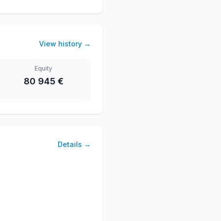
View history
→
Equity
80 945 €
Details
→