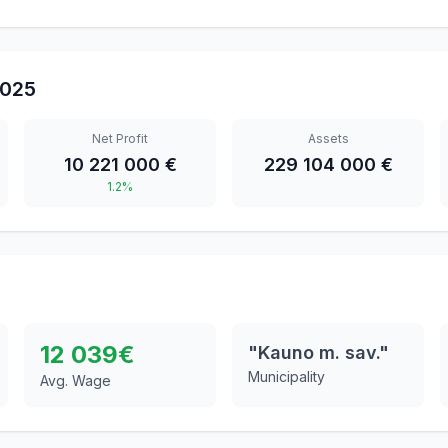
025
Net Profit
Assets
10 221 000 €
229 104 000 €
1.2%
12 039
€
"Kauno m. sav."
Municipality
Avg. Wage