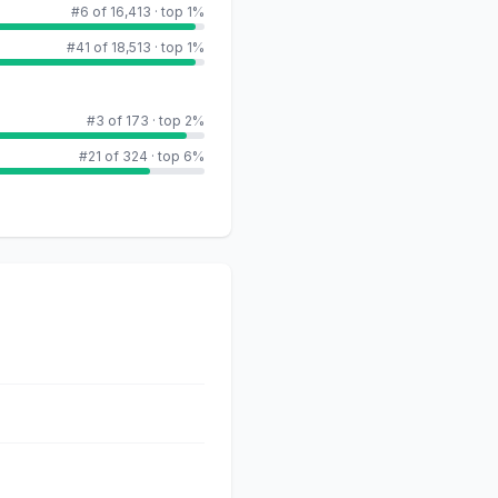
#6 of 16,413
·
top 1%
#41 of 18,513
·
top 1%
#3 of 173
·
top 2%
#21 of 324
·
top 6%