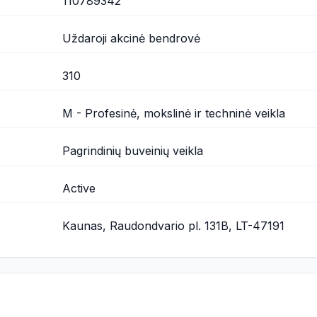
110789342
Uždaroji akcinė bendrovė
310
M - Profesinė, mokslinė ir techninė veikla
Pagrindinių buveinių veikla
Active
Kaunas, Raudondvario pl. 131B, LT-47191