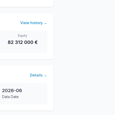
View history
→
Equity
82 312 000 €
Details
→
2026-06
Data Date