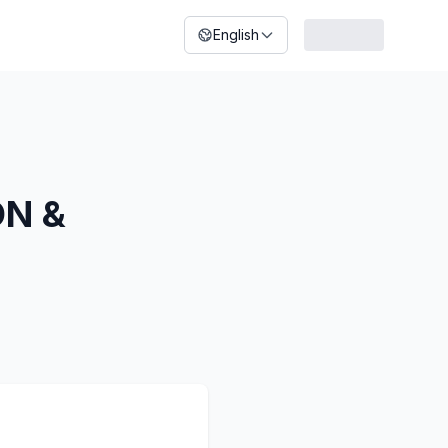
English
ON &