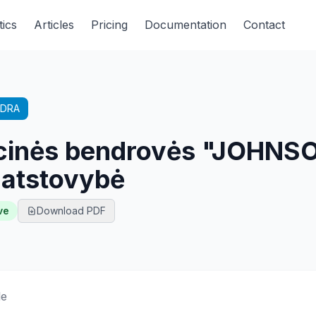
tics
Articles
Pricing
Documentation
Contact
DRA
kcinės bendrovės "JOHNS
atstovybė
ve
Download PDF
le