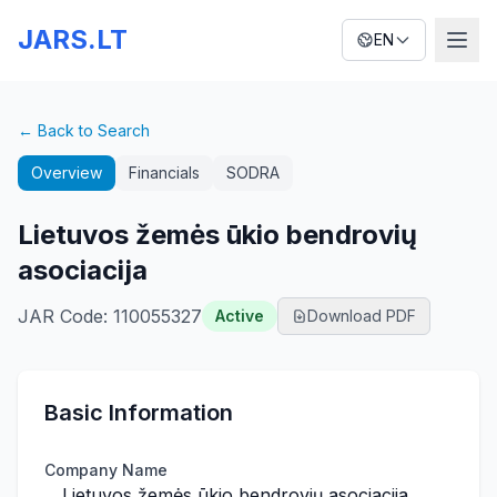
JARS.LT
EN
← Back to Search
Overview
Financials
SODRA
Lietuvos žemės ūkio bendrovių
asociacija
JAR Code
:
110055327
Active
Download PDF
Basic Information
Company Name
Lietuvos žemės ūkio bendrovių asociacija