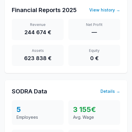
Financial Reports
2025
View history
→
Revenue
Net Profit
244 674 €
—
Assets
Equity
623 838 €
0 €
SODRA Data
Details
→
5
3 155
€
Employees
Avg. Wage