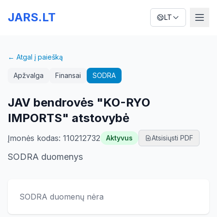
JARS.LT
LT
← Atgal į paiešką
Apžvalga
Finansai
SODRA
JAV bendrovės "KO-RYO
IMPORTS" atstovybė
Įmonės kodas
:
110212732
Aktyvus
Atsisiųsti PDF
SODRA duomenys
SODRA duomenų nėra