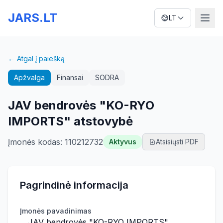
JARS.LT
LT
← Atgal į paiešką
Apžvalga
Finansai
SODRA
JAV bendrovės "KO-RYO
IMPORTS" atstovybė
Įmonės kodas
:
110212732
Aktyvus
Atsisiųsti PDF
Pagrindinė informacija
Įmonės pavadinimas
JAV bendrovės "KO-RYO IMPORTS"