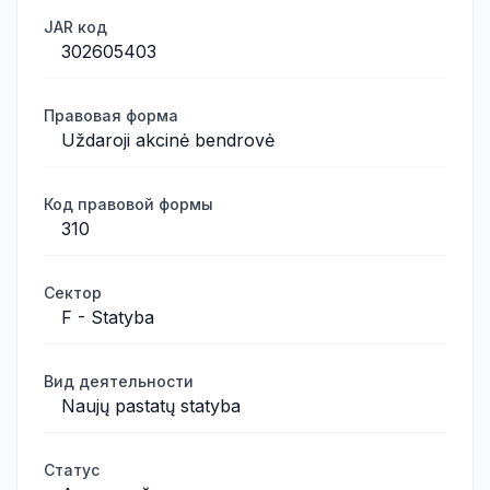
JAR код
302605403
Правовая форма
Uždaroji akcinė bendrovė
Код правовой формы
310
Сектор
F - Statyba
Вид деятельности
Naujų pastatų statyba
Статус