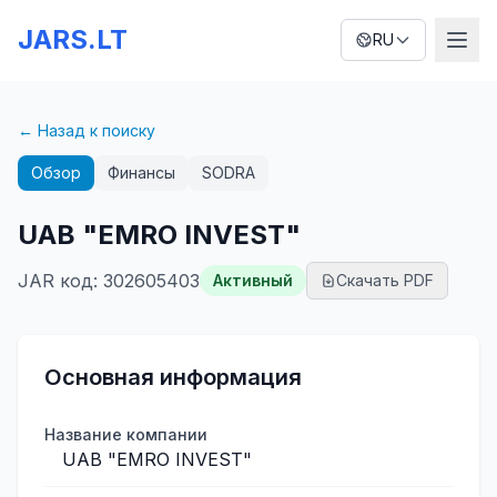
JARS.LT
RU
← Назад к поиску
Обзор
Финансы
SODRA
UAB "EMRO INVEST"
JAR код
:
302605403
Активный
Скачать PDF
Основная информация
Название компании
UAB "EMRO INVEST"