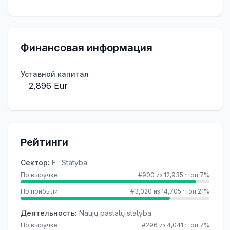
Финансовая информация
Уставной капитал
2,896 Eur
Рейтинги
Сектор
:
F · Statyba
По выручке
#900 из 12,935
·
топ 7%
По прибыли
#3,020 из 14,705
·
топ 21%
Деятельность
:
Naujų pastatų statyba
По выручке
#296 из 4,041
·
топ 7%