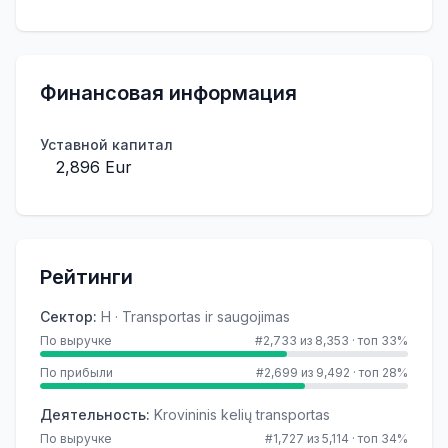
Финансовая информация
Уставной капитал
2,896 Eur
Рейтинги
Сектор
:
H · Transportas ir saugojimas
По выручке
#2,733 из 8,353
·
топ 33%
По прибыли
#2,699 из 9,492
·
топ 28%
Деятельность
:
Krovininis kelių transportas
По выручке
#1,727 из 5,114
·
топ 34%