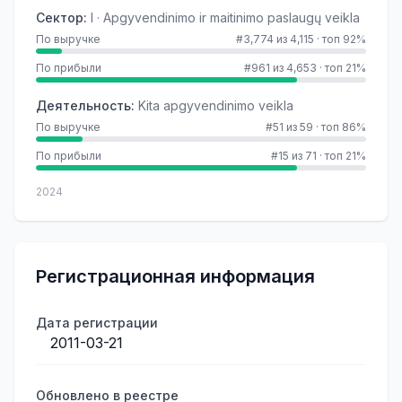
Сектор
:
I · Apgyvendinimo ir maitinimo paslaugų veikla
По выручке
#3,774 из 4,115
·
топ 92%
По прибыли
#961 из 4,653
·
топ 21%
Деятельность
:
Kita apgyvendinimo veikla
По выручке
#51 из 59
·
топ 86%
По прибыли
#15 из 71
·
топ 21%
2024
Регистрационная информация
Дата регистрации
2011-03-21
Обновлено в реестре