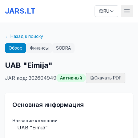
JARS.LT
RU
← Назад к поиску
Обзор
Финансы
SODRA
UAB "Eimija"
JAR код
:
302604949
Активный
Скачать PDF
Основная информация
Название компании
UAB "Eimija"