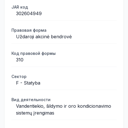
JAR код
302604949
Правовая форма
Uždaroji akcinė bendrovė
Код правовой формы
310
Сектор
F - Statyba
Вид деятельности
Vandentiekio, šildymo ir oro kondicionavimo
sistemų įrengimas