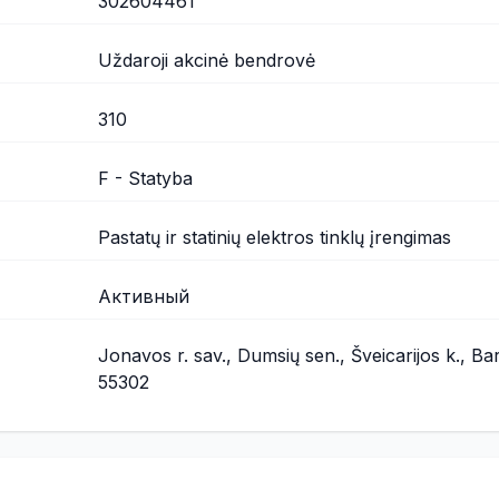
302604461
Uždaroji akcinė bendrovė
310
F - Statyba
Pastatų ir statinių elektros tinklų įrengimas
Активный
Jonavos r. sav., Dumsių sen., Šveicarijos k., Ba
55302