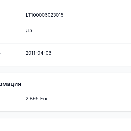
LT100006023015
Да
С
2011-04-08
рмация
2,896 Eur