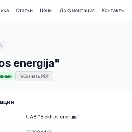
тика
Статьи
Цены
Документация
Контакты
A
os energija"
ивный
Скачать PDF
ация
UAB "Elektros energija"