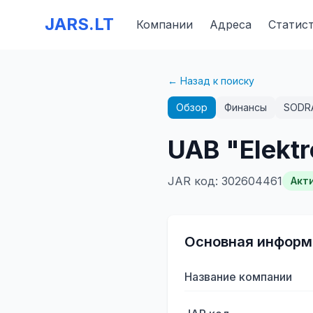
JARS.LT
Компании
Адреса
Статис
← Назад к поиску
Обзор
Финансы
SODR
UAB "Elektr
JAR код
:
302604461
Акт
Основная информ
Название компании