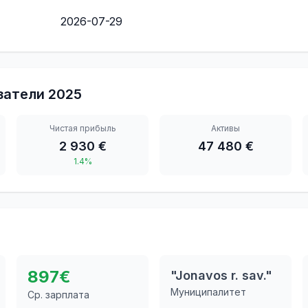
2026-07-29
затели
2025
Чистая прибыль
Активы
2 930 €
47 480 €
1.4%
897
€
"Jonavos r. sav."
Муниципалитет
Ср. зарплата