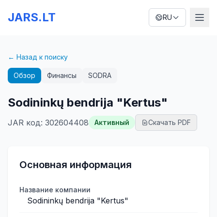
JARS.LT
RU
← Назад к поиску
Обзор
Финансы
SODRA
Sodininkų bendrija "Kertus"
JAR код
:
302604408
Активный
Скачать PDF
Основная информация
Название компании
Sodininkų bendrija "Kertus"