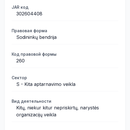
JAR код
302604408
Правовая форма
Sodininkų bendrija
Код правовой формы
260
Сектор
S - Kita aptarnavimo veikla
Вид деятельности
Kitų, niekur kitur nepriskirtų, narystės
organizacijų veikla