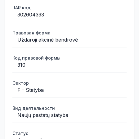
JAR код
302604333
Правовая форма
Uždaroji akcinė bendrovė
Код правовой формы
310
Сектор
F - Statyba
Вид деятельности
Naujų pastatų statyba
Статус