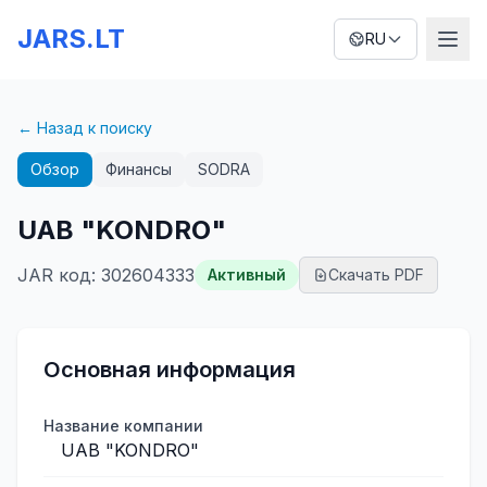
JARS.LT
RU
← Назад к поиску
Обзор
Финансы
SODRA
UAB "KONDRO"
JAR код
:
302604333
Активный
Скачать PDF
Основная информация
Название компании
UAB "KONDRO"