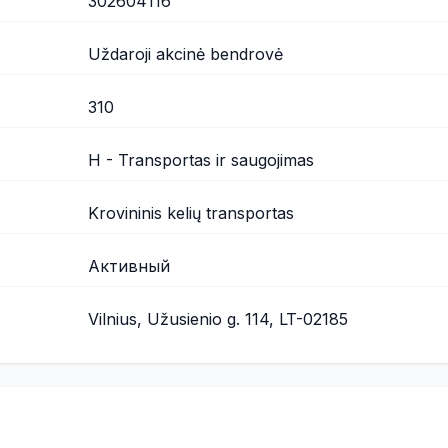
302604116
Uždaroji akcinė bendrovė
310
H - Transportas ir saugojimas
Krovininis kelių transportas
Активный
Vilnius, Užusienio g. 114, LT-02185