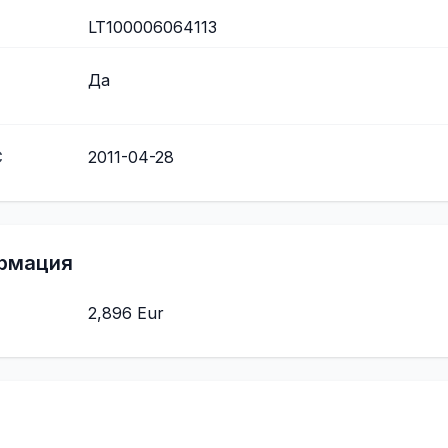
LT100006064113
Да
С
2011-04-28
рмация
2,896 Eur