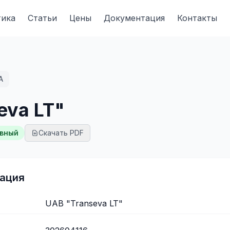
тика
Статьи
Цены
Документация
Контакты
A
eva LT"
вный
Скачать PDF
ация
UAB "Transeva LT"