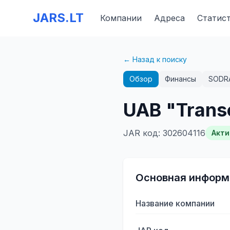
JARS.LT
Компании
Адреса
Статис
← Назад к поиску
Обзор
Финансы
SODR
UAB "Trans
JAR код
:
302604116
Акти
Основная информ
Название компании