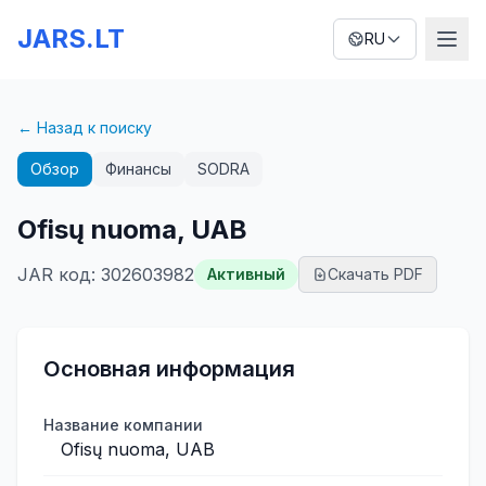
JARS.LT
RU
← Назад к поиску
Обзор
Финансы
SODRA
Ofisų nuoma, UAB
JAR код
:
302603982
Активный
Скачать PDF
Основная информация
Название компании
Ofisų nuoma, UAB