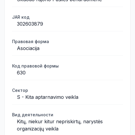
JAR код
302603879
Правовая форма
Asociacija
Код правовой формы
630
Сектор
S - Kita aptarnavimo veikla
Вид деятельности
Kitų, niekur kitur nepriskirtų, narystės
organizacijų veikla