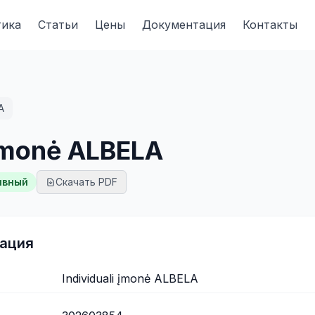
тика
Статьи
Цены
Документация
Контакты
A
 įmonė ALBELA
ивный
Скачать PDF
ация
Individuali įmonė ALBELA