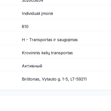
302603854
Individuali įmonė
810
H - Transportas ir saugojimas
Krovininis kelių transportas
Активный
Birštonas, Vytauto g. 1-5, LT-59211