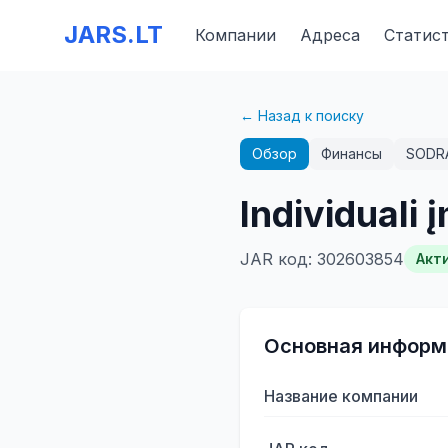
JARS.LT
Компании
Адреса
Статис
← Назад к поиску
Обзор
Финансы
SODR
Individuali
JAR код
:
302603854
Акт
Основная информ
Название компании