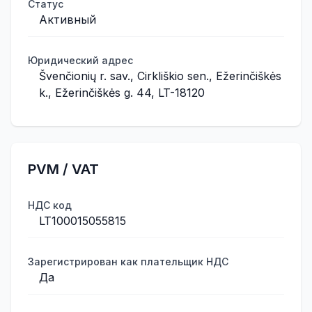
Статус
Активный
Юридический адрес
Švenčionių r. sav., Cirkliškio sen., Ežerinčiškės
k., Ežerinčiškės g. 44, LT-18120
PVM / VAT
НДС код
LT100015055815
Зарегистрирован как плательщик НДС
Да