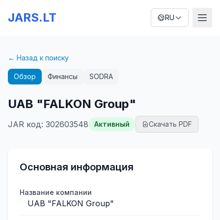
JARS.LT
RU
← Назад к поиску
Обзор
Финансы
SODRA
UAB "FALKON Group"
JAR код
:
302603548
Активный
Скачать PDF
Основная информация
Название компании
UAB "FALKON Group"