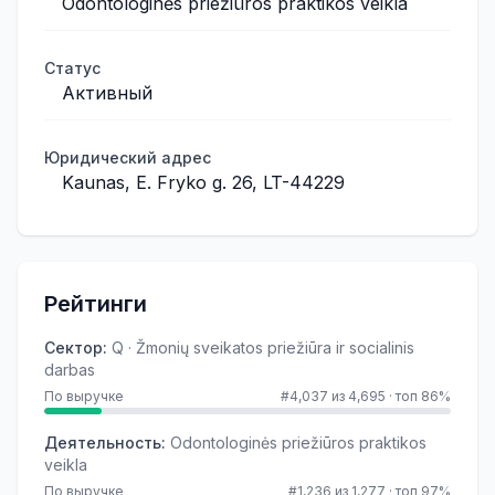
Odontologinės priežiūros praktikos veikla
Статус
Активный
Юридический адрес
Kaunas, E. Fryko g. 26, LT-44229
Рейтинги
Сектор
:
Q · Žmonių sveikatos priežiūra ir socialinis
darbas
По выручке
#4,037 из 4,695
·
топ 86%
Деятельность
:
Odontologinės priežiūros praktikos
veikla
По выручке
#1,236 из 1,277
·
топ 97%