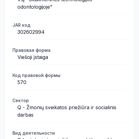
odontologijoje"
JAR код
302602994
Правовая форма
Viešoji įstaiga
Код правовой формы
570
Сектор
Q - Žmonių sveikatos priežiūra ir socialinis
darbas
Вид деятельности