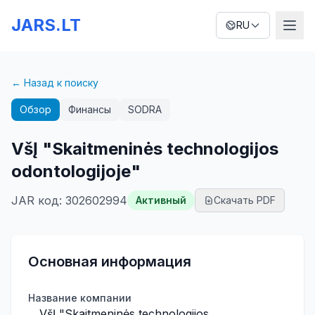
JARS.LT
RU
← Назад к поиску
Обзор
Финансы
SODRA
VšĮ "Skaitmeninės technologijos
odontologijoje"
JAR код
:
302602994
Активный
Скачать PDF
Основная информация
Название компании
VšĮ "Skaitmeninės technologijos