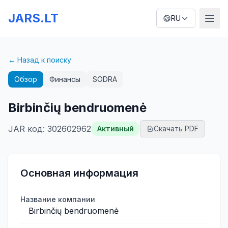
JARS.LT
RU
← Назад к поиску
Обзор
Финансы
SODRA
Birbinčių bendruomenė
JAR код
:
302602962
Активный
Скачать PDF
Основная информация
Название компании
Birbinčių bendruomenė