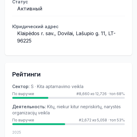
Статус
Активный
Юридический адрес
Klaipėdos r. sav., Dovilai, Lašupio g. 11, LT-
96225
Рейтинги
Сектор
:
S · Kita aptarnavimo veikla
По выручке
#8,660 из 12,726
·
топ 68%
Деятельность
:
Kitų, niekur kitur nepriskirtų, narystės
organizacijų veikla
По выручке
#2,672 из 5,058
·
топ 53%
2025