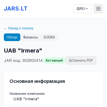
JARS.LT
RU
← Назад к поиску
Обзор
Финансы
SODRA
UAB "Irmera"
JAR код
:
302602414
Активный
Скачать PDF
Основная информация
Название компании
UAB "Irmera"