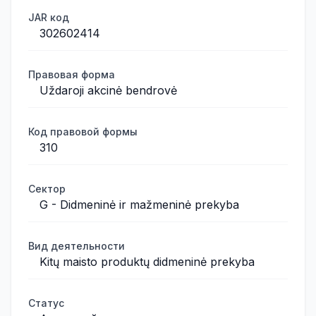
JAR код
302602414
Правовая форма
Uždaroji akcinė bendrovė
Код правовой формы
310
Сектор
G - Didmeninė ir mažmeninė prekyba
Вид деятельности
Kitų maisto produktų didmeninė prekyba
Статус