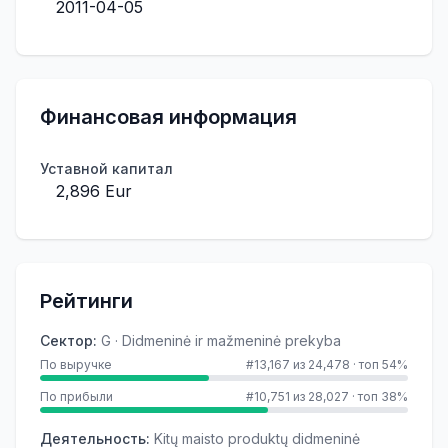
2011-04-05
Финансовая информация
Уставной капитал
2,896 Eur
Рейтинги
Сектор
:
G · Didmeninė ir mažmeninė prekyba
По выручке
#13,167 из 24,478
·
топ 54%
По прибыли
#10,751 из 28,027
·
топ 38%
Деятельность
:
Kitų maisto produktų didmeninė