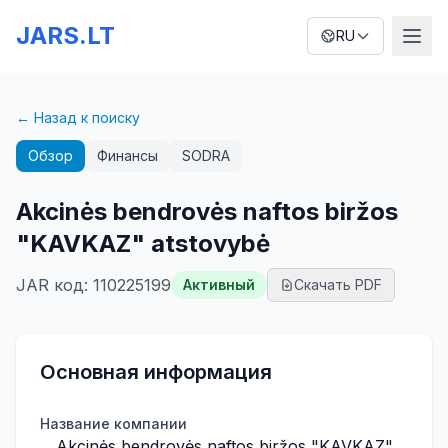
JARS.LT
RU
← Назад к поиску
Обзор
Финансы
SODRA
Akcinės bendrovės naftos biržos
"KAVKAZ" atstovybė
JAR код
:
110225199
Активный
Скачать PDF
Основная информация
Название компании
Akcinės bendrovės naftos biržos "KAVKAZ"