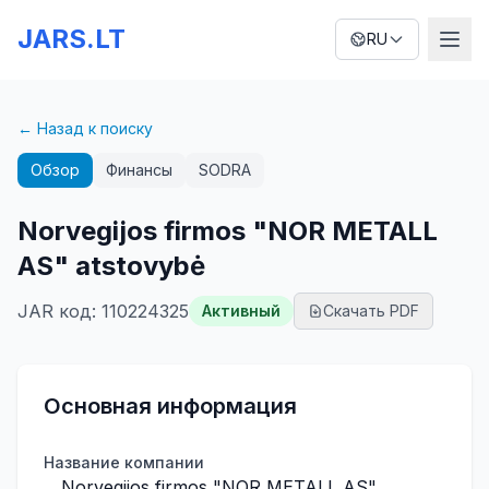
JARS.LT
RU
← Назад к поиску
Обзор
Финансы
SODRA
Norvegijos firmos "NOR METALL
AS" atstovybė
JAR код
:
110224325
Активный
Скачать PDF
Основная информация
Название компании
Norvegijos firmos "NOR METALL AS"