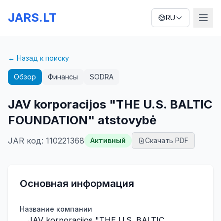
JARS.LT
RU
← Назад к поиску
Обзор
Финансы
SODRA
JAV korporacijos "THE U.S. BALTIC
FOUNDATION" atstovybė
JAR код
:
110221368
Активный
Скачать PDF
Основная информация
Название компании
JAV korporacijos "THE U.S. BALTIC