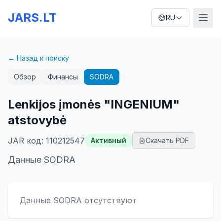
JARS.LT
RU
← Назад к поиску
Обзор
Финансы
SODRA
Lenkijos įmonės "INGENIUM"
atstovybė
JAR код
:
110212547
Активный
Скачать PDF
Данные SODRA
Данные SODRA отсутствуют