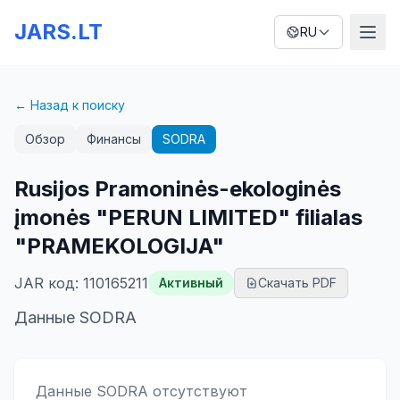
JARS.LT
RU
← Назад к поиску
Обзор
Финансы
SODRA
Rusijos Pramoninės-ekologinės
įmonės "PERUN LIMITED" filialas
"PRAMEKOLOGIJA"
JAR код
:
110165211
Активный
Скачать PDF
Данные SODRA
Данные SODRA отсутствуют