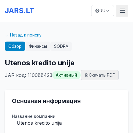
JARS.LT
RU
← Назад к поиску
Обзор
Финансы
SODRA
Utenos kredito unija
JAR код
:
110088423
Активный
Скачать PDF
Основная информация
Название компании
Utenos kredito unija