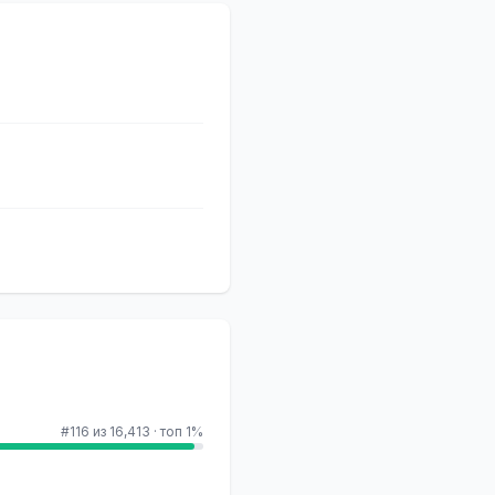
#116 из 16,413
·
топ 1%