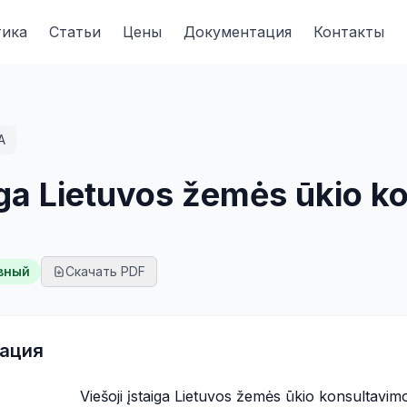
тика
Статьи
Цены
Документация
Контакты
A
aiga Lietuvos žemės ūkio 
вный
Скачать PDF
ация
Viešoji įstaiga Lietuvos žemės ūkio konsultavim