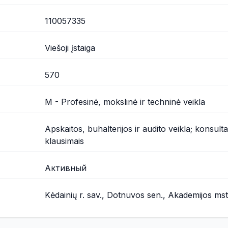
110057335
Viešoji įstaiga
570
M - Profesinė, mokslinė ir techninė veikla
Apskaitos, buhalterijos ir audito veikla; konsult
klausimais
Активный
Kėdainių r. sav., Dotnuvos sen., Akademijos mstl