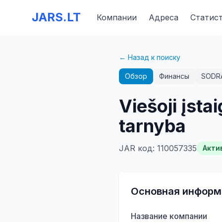
JARS.LT
Компании
Адреса
Статис
← Назад к поиску
Обзор
Финансы
SODR
Viešoji įst
tarnyba
JAR код
:
110057335
Акти
Основная информ
Название компании