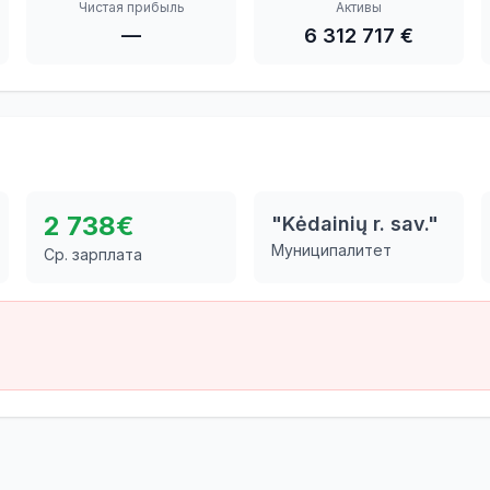
Чистая прибыль
Активы
—
6 312 717 €
2 738
€
"Kėdainių r. sav."
Муниципалитет
Ср. зарплата