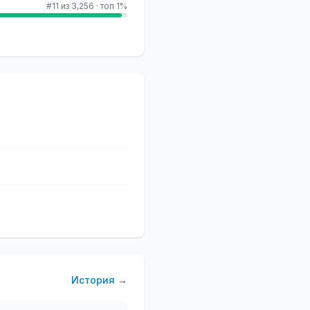
#11 из 3,256
·
топ 1%
История
→