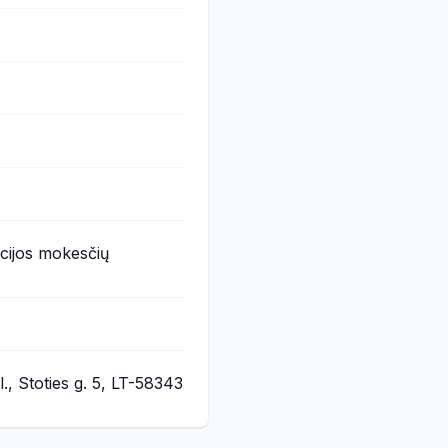
acijos mokesčių
., Stoties g. 5, LT-58343