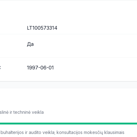
LT100573314
Да
С
1997-06-01
linė ir techninė veikla
buhalterijos ir audito veikla; konsultacijos mokesčių klausimais