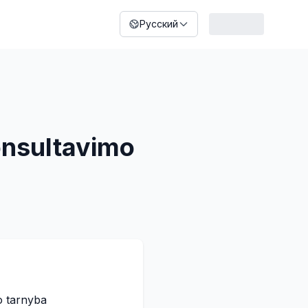
Русский
konsultavimo
o tarnyba