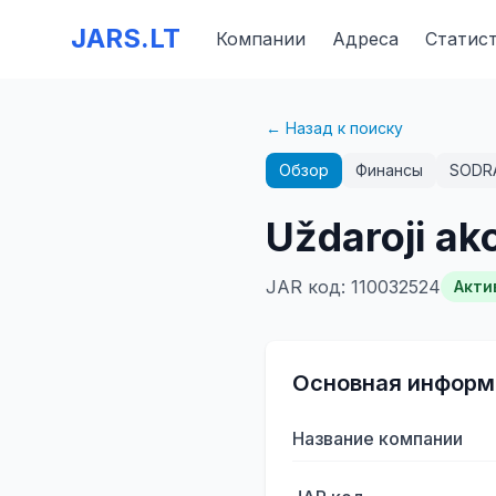
JARS.LT
Компании
Адреса
Статис
← Назад к поиску
Обзор
Финансы
SODR
Uždaroji ak
JAR код
:
110032524
Акти
Основная информ
Название компании