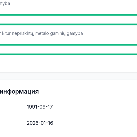
amyba
ur kitur nepriskirtų, metalo gaminių gamyba
 информация
1991-09-17
2026-01-16