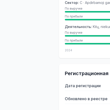
Сектор
:
C · Apdirbamoji g
По выручке
По прибыли
Деятельность
:
Kitų, niek
По выручке
По прибыли
2024
Регистрационная
Дата регистрации
Обновлено в реестре