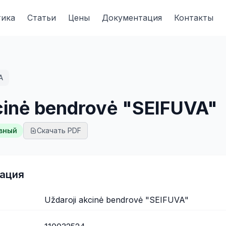
тика
Статьи
Цены
Документация
Контакты
A
cinė bendrovė "SEIFUVA"
вный
Скачать PDF
ация
Uždaroji akcinė bendrovė "SEIFUVA"