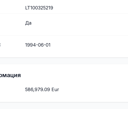
LT100325219
Да
С
1994-06-01
рмация
586,979.09 Eur