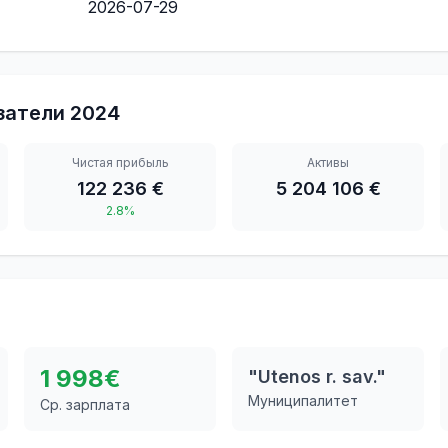
2026-07-29
затели
2024
Чистая прибыль
Активы
122 236 €
5 204 106 €
2.8%
1 998
€
"Utenos r. sav."
Муниципалитет
Ср. зарплата