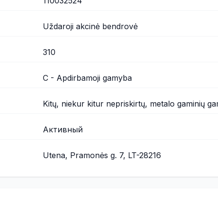
110032524
Uždaroji akcinė bendrovė
310
C - Apdirbamoji gamyba
Kitų, niekur kitur nepriskirtų, metalo gaminių 
Активный
Utena, Pramonės g. 7, LT-28216