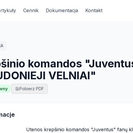
rtykuły
Cennik
Dokumentacja
Kontakt
RA
pšinio komandos "Juventu
UDONIEJI VELNIAI"
ywny
Pobierz PDF
macje
Utenos krepšinio komandos "Juventus" fanų 