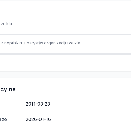
 veikla
tur nepriskirtų, narystės organizacijų veikla
acyjne
2011-03-23
rze
2026-01-16