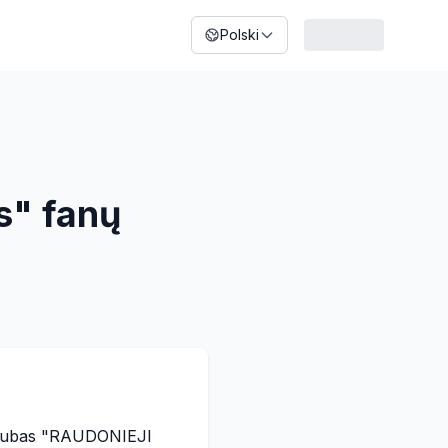
Polski
s" fanų
klubas "RAUDONIEJI