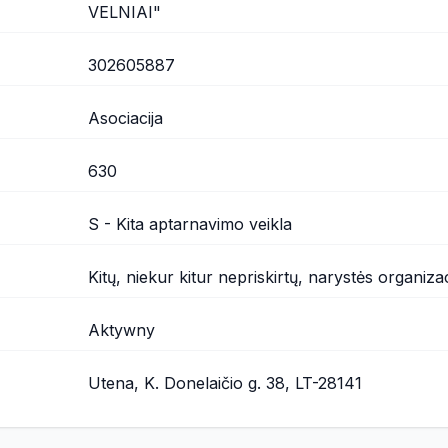
VELNIAI"
302605887
Asociacija
630
S - Kita aptarnavimo veikla
Kitų, niekur kitur nepriskirtų, narystės organizac
Aktywny
Utena, K. Donelaičio g. 38, LT-28141