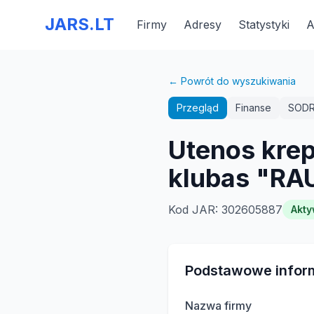
JARS.LT
Firmy
Adresy
Statystyki
A
← Powrót do wyszukiwania
Przegląd
Finanse
SOD
Utenos kre
klubas "RA
Kod JAR
:
302605887
Akt
Podstawowe infor
Nazwa firmy