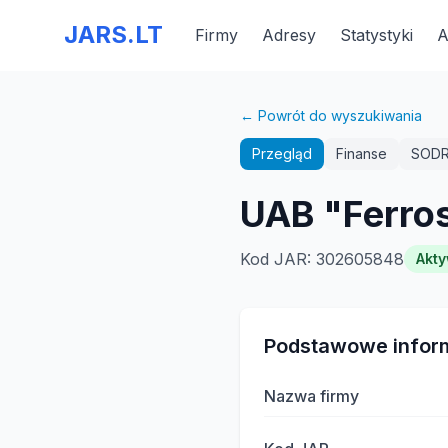
JARS.LT
Firmy
Adresy
Statystyki
A
← Powrót do wyszukiwania
Przegląd
Finanse
SOD
UAB "Ferro
Kod JAR
:
302605848
Akt
Podstawowe infor
Nazwa firmy