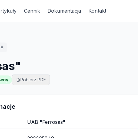
rtykuły
Cennik
Dokumentacja
Kontakt
RA
sas"
ywny
Pobierz PDF
macje
UAB "Ferrosas"