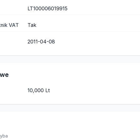
LT100006019915
tnik VAT
Tak
2011-04-08
owe
10,000 Lt
myba