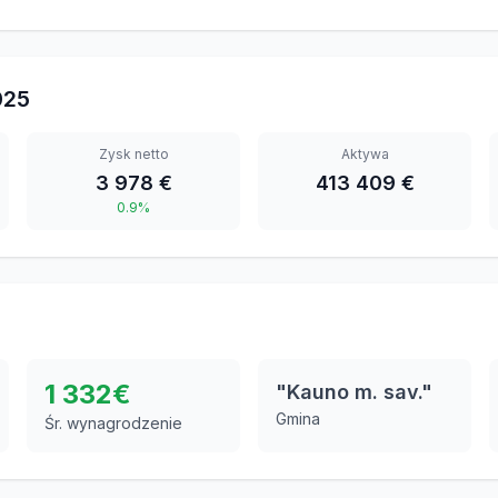
025
Zysk netto
Aktywa
3 978 €
413 409 €
0.9%
1 332
€
"Kauno m. sav."
Gmina
Śr. wynagrodzenie