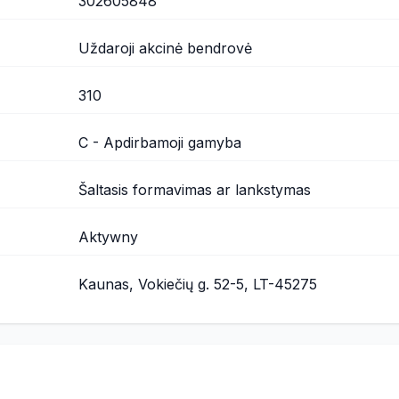
302605848
Uždaroji akcinė bendrovė
310
C - Apdirbamoji gamyba
Šaltasis formavimas ar lankstymas
Aktywny
Kaunas, Vokiečių g. 52-5, LT-45275