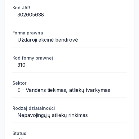
Kod JAR
302605638
Forma prawna
Uždaroji akcinė bendrovė
Kod formy prawnej
310
Sektor
E - Vandens tiekimas, atliekų tvarkymas
Rodzaj działalności
Nepavojingųjų atliekų rinkimas
Status