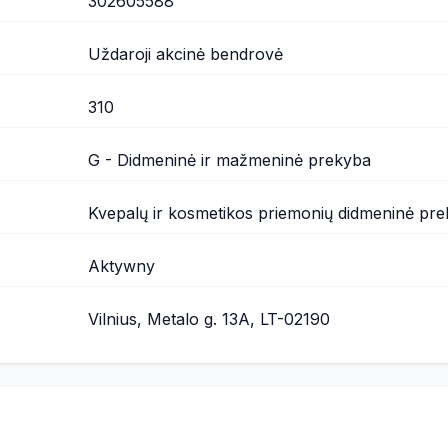
302605588
Uždaroji akcinė bendrovė
310
G - Didmeninė ir mažmeninė prekyba
Kvepalų ir kosmetikos priemonių didmeninė pr
Aktywny
Vilnius, Metalo g. 13A, LT-02190