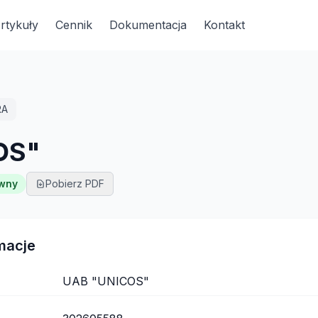
rtykuły
Cennik
Dokumentacja
Kontakt
RA
OS"
wny
Pobierz PDF
macje
UAB "UNICOS"