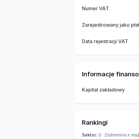
Numer VAT
Zarejestrowany jako pła
Data rejestracji VAT
Informacje finans
Kapitał zakładowy
Rankingi
Sektor
:
G · Didmeninė ir m