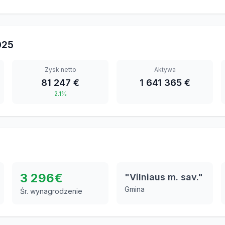
025
Zysk netto
Aktywa
81 247 €
1 641 365 €
2.1%
3 296
€
"Vilniaus m. sav."
Gmina
Śr. wynagrodzenie