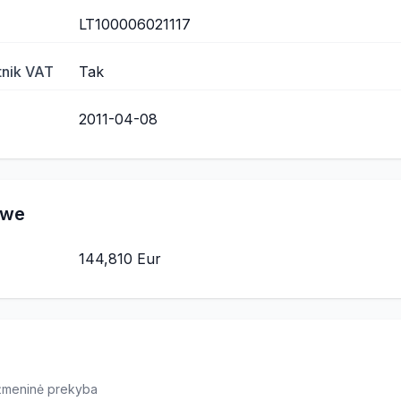
LT100006021117
tnik VAT
Tak
2011-04-08
owe
144,810 Eur
ažmeninė prekyba