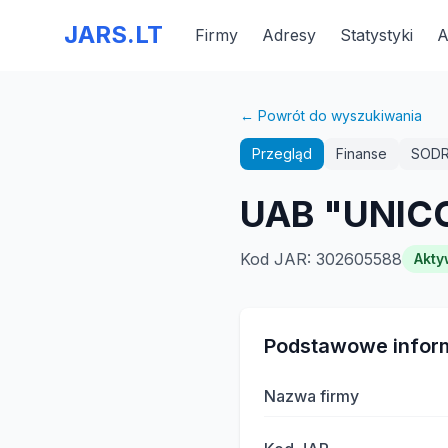
JARS.LT
Firmy
Adresy
Statystyki
A
← Powrót do wyszukiwania
Przegląd
Finanse
SOD
UAB "UNIC
Kod JAR
:
302605588
Akty
Podstawowe infor
Nazwa firmy