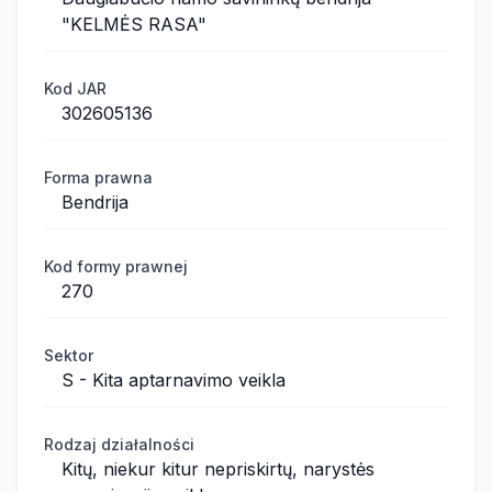
"KELMĖS RASA"
Kod JAR
302605136
Forma prawna
Bendrija
Kod formy prawnej
270
Sektor
S - Kita aptarnavimo veikla
Rodzaj działalności
Kitų, niekur kitur nepriskirtų, narystės