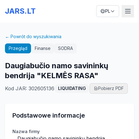
JARS.LT
PL
← Powrót do wyszukiwania
Przegląd
Finanse
SODRA
Daugiabučio namo savininkų
bendrija "KELMĖS RASA"
Kod JAR
:
302605136
LIQUIDATING
Pobierz PDF
Podstawowe informacje
Nazwa firmy
Daugiabučio namo savininkų bendrija