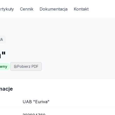
rtykuły
Cennik
Dokumentacja
Kontakt
RA
a"
ywny
Pobierz PDF
macje
UAB "Euriva"