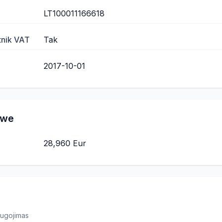
LT100011166618
tnik VAT
Tak
2017-10-01
owe
28,960 Eur
augojimas