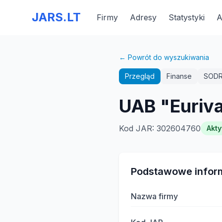
JARS.LT
Firmy
Adresy
Statystyki
A
← Powrót do wyszukiwania
Przegląd
Finanse
SOD
UAB "Euriv
Kod JAR
:
302604760
Akt
Podstawowe infor
Nazwa firmy