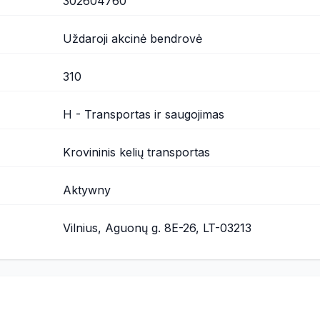
302604760
Uždaroji akcinė bendrovė
310
H - Transportas ir saugojimas
Krovininis kelių transportas
Aktywny
Vilnius, Aguonų g. 8E-26, LT-03213