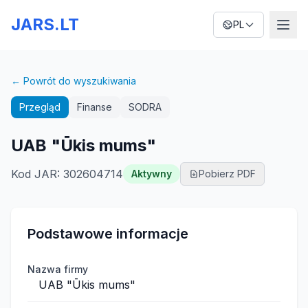
JARS.LT
PL
← Powrót do wyszukiwania
Przegląd
Finanse
SODRA
UAB "Ūkis mums"
Kod JAR
:
302604714
Aktywny
Pobierz PDF
Podstawowe informacje
Nazwa firmy
UAB "Ūkis mums"