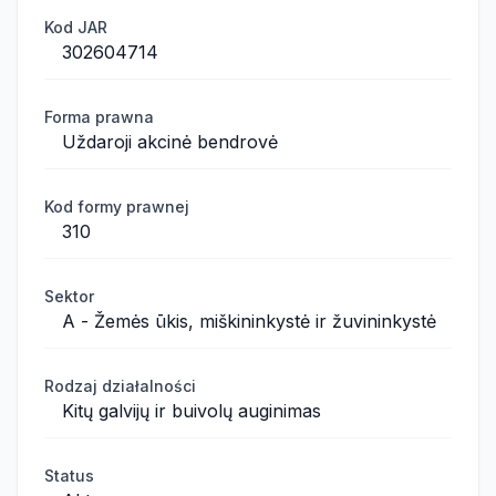
Kod JAR
302604714
Forma prawna
Uždaroji akcinė bendrovė
Kod formy prawnej
310
Sektor
A - Žemės ūkis, miškininkystė ir žuvininkystė
Rodzaj działalności
Kitų galvijų ir buivolų auginimas
Status