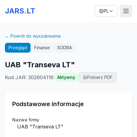
JARS.LT
PL
← Powrót do wyszukiwania
Przegląd
Finanse
SODRA
UAB "Transeva LT"
Kod JAR
:
302604116
Aktywny
Pobierz PDF
Podstawowe informacje
Nazwa firmy
UAB "Transeva LT"