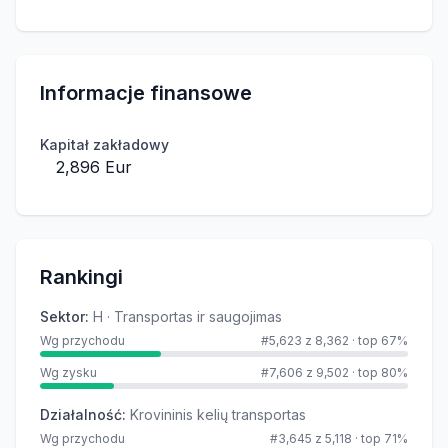
Informacje finansowe
Kapitał zakładowy
2,896 Eur
Rankingi
Sektor
:
H · Transportas ir saugojimas
Wg przychodu
#5,623 z 8,362
·
top 67%
Wg zysku
#7,606 z 9,502
·
top 80%
Działalność
:
Krovininis kelių transportas
Wg przychodu
#3,645 z 5,118
·
top 71%