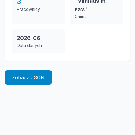
3
"Vilniaus m.
sav."
Pracownicy
Gmina
2026-06
Data danych
Zobacz JSON