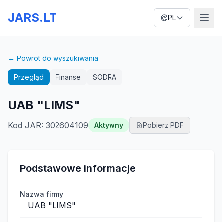
JARS.LT
PL
← Powrót do wyszukiwania
Przegląd
Finanse
SODRA
UAB "LIMS"
Kod JAR
:
302604109
Aktywny
Pobierz PDF
Podstawowe informacje
Nazwa firmy
UAB "LIMS"