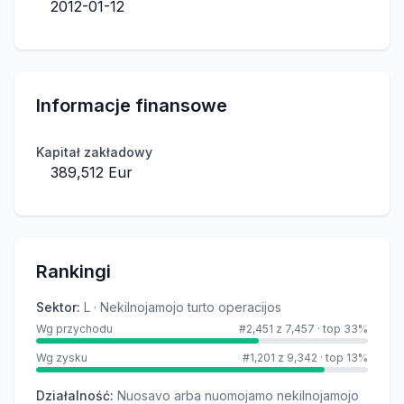
2012-01-12
Informacje finansowe
Kapitał zakładowy
389,512 Eur
Rankingi
Sektor
:
L · Nekilnojamojo turto operacijos
Wg przychodu
#2,451 z 7,457
·
top 33%
Wg zysku
#1,201 z 9,342
·
top 13%
Działalność
:
Nuosavo arba nuomojamo nekilnojamojo