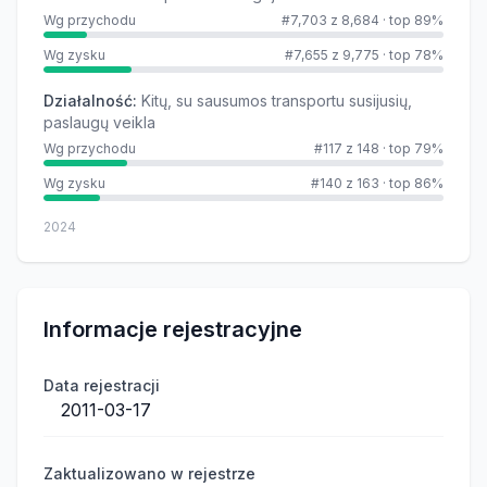
Wg przychodu
#7,703 z 8,684
·
top 89%
Wg zysku
#7,655 z 9,775
·
top 78%
Działalność
:
Kitų, su sausumos transportu susijusių,
paslaugų veikla
Wg przychodu
#117 z 148
·
top 79%
Wg zysku
#140 z 163
·
top 86%
2024
Informacje rejestracyjne
Data rejestracji
2011-03-17
Zaktualizowano w rejestrze