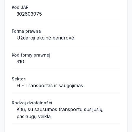
Kod JAR
302603975
Forma prawna
Uždaroji akcinė bendrovė
Kod formy prawnej
310
Sektor
H - Transportas ir saugojimas
Rodzaj działalności
Kitų, su sausumos transportu susijusių,
paslaugų veikla