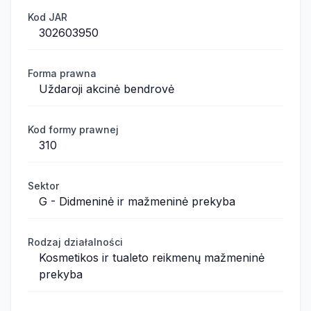
Kod JAR
302603950
Forma prawna
Uždaroji akcinė bendrovė
Kod formy prawnej
310
Sektor
G - Didmeninė ir mažmeninė prekyba
Rodzaj działalności
Kosmetikos ir tualeto reikmenų mažmeninė
prekyba