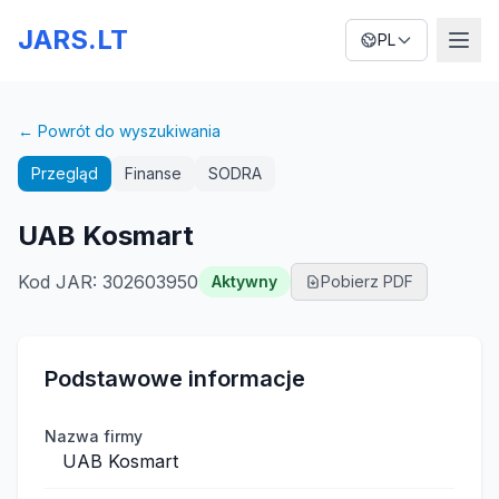
JARS.LT
PL
← Powrót do wyszukiwania
Przegląd
Finanse
SODRA
UAB Kosmart
Kod JAR
:
302603950
Aktywny
Pobierz PDF
Podstawowe informacje
Nazwa firmy
UAB Kosmart