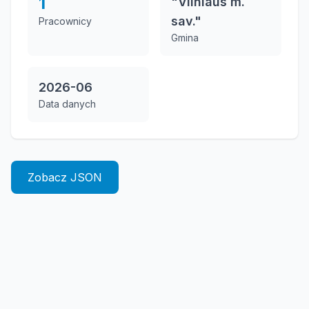
1
"Vilniaus m.
sav."
Pracownicy
Gmina
2026-06
Data danych
Zobacz JSON