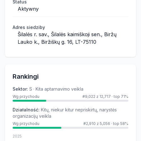
Status
Aktywny
Adres siedziby
Šilalės r. sav., Šilalės kaimiškoji sen., Biržų
Lauko k., Biržiškų g. 16, LT-75110
Rankingi
Sektor
:
S · Kita aptarnavimo veikla
Wg przychodu
#9,022 z 12,717
·
top 71%
Działalność
:
Kitų, niekur kitur nepriskirtų, narystės
organizacijų veikla
Wg przychodu
#2,910 z 5,056
·
top 58%
2025