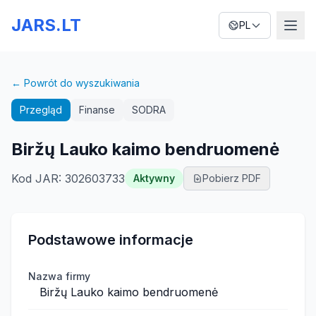
JARS.LT
PL
← Powrót do wyszukiwania
Przegląd
Finanse
SODRA
Biržų Lauko kaimo bendruomenė
Kod JAR
:
302603733
Aktywny
Pobierz PDF
Podstawowe informacje
Nazwa firmy
Biržų Lauko kaimo bendruomenė